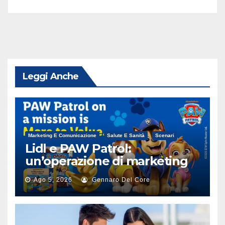
Leggi Anche
Marketing E Comunicazione
Salute E Sanità
Scenari
Lidl e PAW Patrol:
un’operazione di marketing
alimentare
Ago 5, 2026
Gennaro Del Core