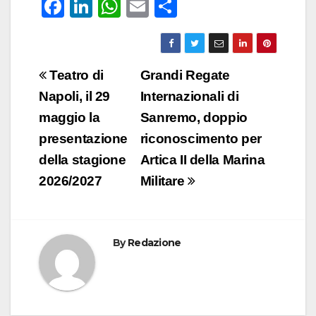
F
Li
W
E
C
a
n
h
m
o
c
k
at
ail
n
e
e
s
di
Navigazione
Teatro di
Grandi Regate
b
dI
A
vi
articoli
Napoli, il 29
Internazionali di
o
n
p
di
maggio la
Sanremo, doppio
o
p
presentazione
riconoscimento per
k
della stagione
Artica II della Marina
2026/2027
Militare
By
Redazione