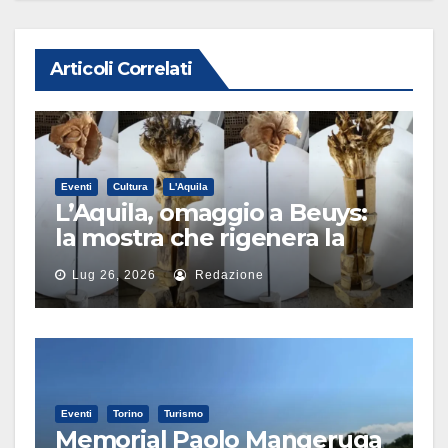
Articoli Correlati
Eventi
Cultura
L'Aquila
L’Aquila, omaggio a Beuys:
la mostra che rigenera la
città
Lug 26, 2026
Redazione
Eventi
Torino
Turismo
Memorial Paolo Mangeruga