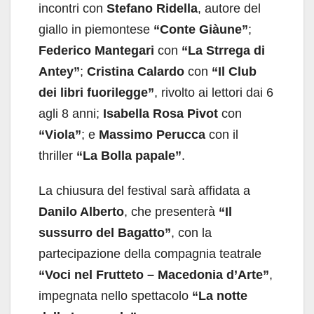
incontri con
Stefano Ridella
, autore del
giallo in piemontese
“Conte Giàune”
;
Federico Mantegari
con
“La Strrega di
Antey”
;
Cristina Calardo
con
“Il Club
dei libri fuorilegge”
, rivolto ai lettori dai 6
agli 8 anni;
Isabella Rosa Pivot
con
“Viola”
; e
Massimo Perucca
con il
thriller
“La Bolla papale”
.
La chiusura del festival sarà affidata a
Danilo Alberto
, che presenterà
“Il
sussurro del Bagatto”
, con la
partecipazione della compagnia teatrale
“Voci nel Frutteto – Macedonia d’Arte”
,
impegnata nello spettacolo
“La notte