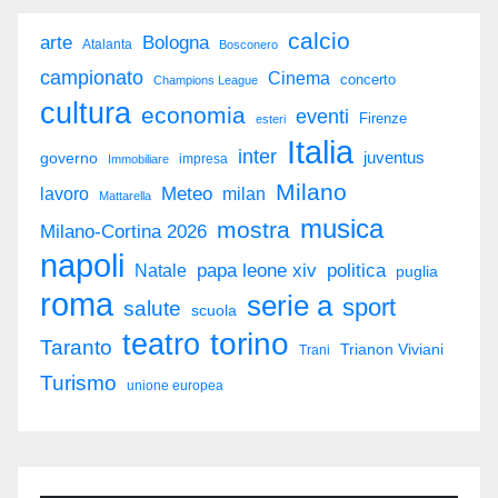
calcio
arte
Bologna
Atalanta
Bosconero
campionato
Cinema
concerto
Champions League
cultura
economia
eventi
Firenze
esteri
Italia
inter
juventus
governo
impresa
Immobiliare
Milano
Meteo
milan
lavoro
Mattarella
musica
mostra
Milano-Cortina 2026
napoli
politica
Natale
papa leone xiv
puglia
roma
serie a
sport
salute
scuola
torino
teatro
Taranto
Trianon Viviani
Trani
Turismo
unione europea