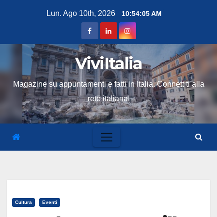
Skip
Lun. Ago 10th, 2026
10:54:06 AM
to
content
ViviItalia
Magazine su appuntamenti e fatti in Italia. Connettiti alla
rete italiana!
Cultura
Eventi