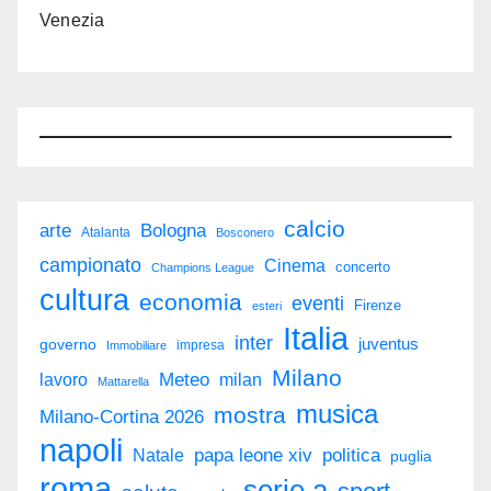
Venezia
calcio
arte
Bologna
Atalanta
Bosconero
campionato
Cinema
concerto
Champions League
cultura
economia
eventi
Firenze
esteri
Italia
inter
juventus
governo
impresa
Immobiliare
Milano
Meteo
milan
lavoro
Mattarella
musica
mostra
Milano-Cortina 2026
napoli
politica
Natale
papa leone xiv
puglia
roma
serie a