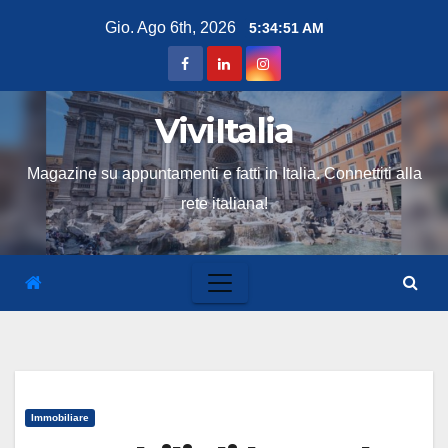
Skip
Gio. Ago 6th, 2026
5:34:52 AM
to
content
ViviItalia
Magazine su appuntamenti e fatti in Italia. Connettiti alla
rete italiana!
Immobiliare