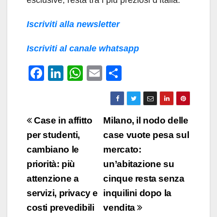
esclusive, resta tra i più preziosi d’Italia.
Iscriviti alla newsletter
Iscriviti al canale whatsapp
F
Li
W
E
C
a
n
h
m
o
c
k
at
ail
n
e
e
s
di
Navigazione
Case in affitto
Milano, il nodo delle
b
dI
A
vi
articoli
per studenti,
case vuote pesa sul
o
n
p
di
cambiano le
mercato:
o
p
priorità: più
un’abitazione su
k
attenzione a
cinque resta senza
servizi, privacy e
inquilini dopo la
costi prevedibili
vendita