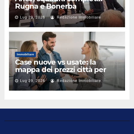
Rugna e Bonerba
vicepresidenti
Lug 29, 2026
Redazione Immobiliare
Immobiliare
Case nuove vs usate: la
mappa dei prezzi città per
città
Lug 29, 2026
Redazione Immobiliare