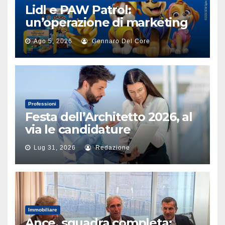
Lidl e PAW Patrol:
un’operazione di marketing
alimentare
Ago 5, 2026
Gennaro Del Core
Professioni
Festa dell’Architetto 2026, al
via le candidature
Lug 31, 2026
Redazione
Immobiliare
Ance, squadra completa: