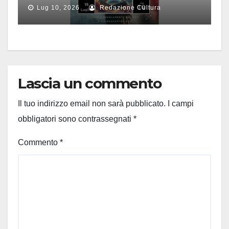
alla Cineteca
Lug 10, 2026
Redazione Cultura
Lascia un commento
Il tuo indirizzo email non sarà pubblicato.
I campi
obbligatori sono contrassegnati
*
Commento
*