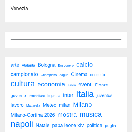
Venezia
calcio
arte
Bologna
Atalanta
Bosconero
campionato
Cinema
concerto
Champions League
cultura
economia
eventi
Firenze
esteri
Italia
inter
juventus
governo
impresa
Immobiliare
Milano
Meteo
milan
lavoro
Mattarella
musica
mostra
Milano-Cortina 2026
napoli
politica
Natale
papa leone xiv
puglia