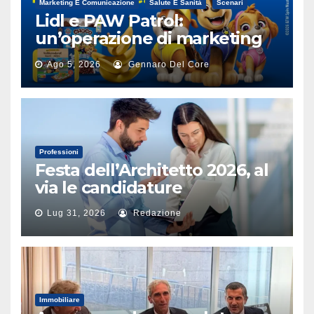
Marketing E Comunicazione
Salute E Sanità
Scenari
Lidl e PAW Patrol:
un’operazione di marketing
alimentare
Ago 5, 2026
Gennaro Del Core
Professioni
Festa dell’Architetto 2026, al
via le candidature
Lug 31, 2026
Redazione
Immobiliare