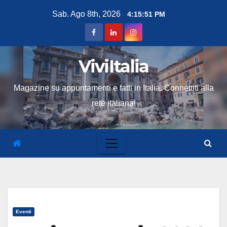
Skip
Sab. Ago 8th, 2026
4:15:52 PM
to
content
ViviItalia
Magazine su appuntamenti e fatti in Italia. Connettiti alla
rete italiana!
Eventi