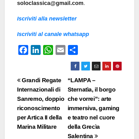
soloclassica@gmail.com
.
Iscriviti alla newsletter
Iscriviti al canale whatsapp
F
Li
W
E
C
a
n
h
m
o
c
k
at
ail
n
e
e
s
di
Navigazione
Grandi Regate
“LAMPA –
b
dI
A
vi
articoli
Internazionali di
Sternatìa, il borgo
o
n
p
di
Sanremo, doppio
che vorrei”: arte
o
p
riconoscimento
immersiva, gaming
k
per Artica II della
e teatro nel cuore
Marina Militare
della Grecìa
Salentina