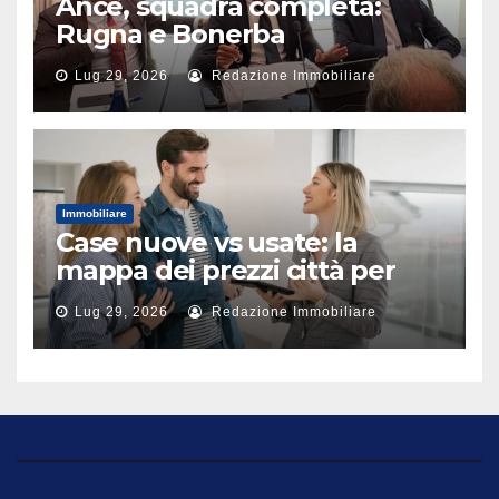
Ance, squadra completa:
Rugna e Bonerba
vicepresidenti
Lug 29, 2026
Redazione Immobiliare
Immobiliare
Case nuove vs usate: la
mappa dei prezzi città per
città
Lug 29, 2026
Redazione Immobiliare