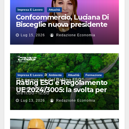
Impresa E Lavoro
Attualità
Confcommercio, Luciana Di
Bisceglie nuova presidente
Terziario Donna
Lug 15, 2026
Redazione Economia
Impresa E Lavoro
Ambiente
Attualità
Formazione
Rating ESG e Regolamento
UE 2024/3005: la svolta per
le imprese nel webinar di
Lug 13, 2026
Redazione Economia
CRIBIS