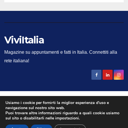
ViviItalia
Magazine su appuntamenti e fatti in Italia. Connettiti alla
rete italiana!
Usiamo i cookie per fornirti la miglior esperienza d'uso e
Studio Del Core srl 2025 - Inserto della testata giornalistica
navigazione sul nostro sito web.
n.14/2021 registrata al Tribunale di Bari, diretta da
Puoi trovare altre informazioni riguardo a quali cookie usiamo
sul sito o disabilitarli nelle impostazioni.
Gennaro Del Core.