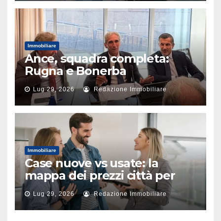
Immobiliare
Ance, squadra completa:
Rugna e Bonerba
vicepresidenti
Lug 29, 2026
Redazione Immobiliare
Immobiliare
Case nuove vs usate: la
mappa dei prezzi città per
città
Lug 29, 2026
Redazione Immobiliare