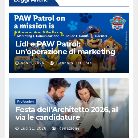
Marketing E Comunicazione
Salute E Sanità
Scenari
Lidl e PAW Patrol:
un’operazione di marketing
alimentare
Ago 5, 2026
Gennaro Del Core
Professioni
Festa dell’Architetto 2026, al
via le candidature
Lug 31, 2026
Redazione