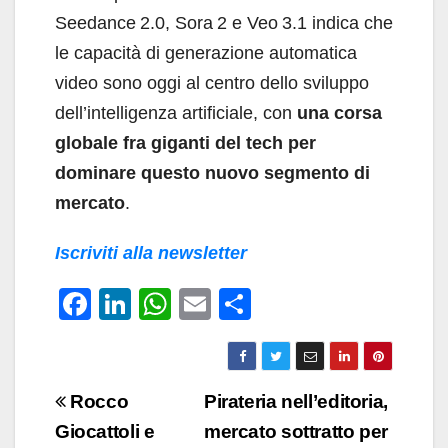
Seedance 2.0, Sora 2 e Veo 3.1 indica che
le capacità di generazione automatica
video sono oggi al centro dello sviluppo
dell’intelligenza artificiale, con
una corsa
globale fra giganti del tech per
dominare questo nuovo segmento di
mercato
.
Iscriviti alla newsletter
F
Li
W
E
C
a
n
h
m
o
c
k
at
ail
n
e
e
s
di
Navigazione
Rocco
Pirateria nell’editoria,
b
dI
A
vi
articoli
Giocattoli e
mercato sottratto per