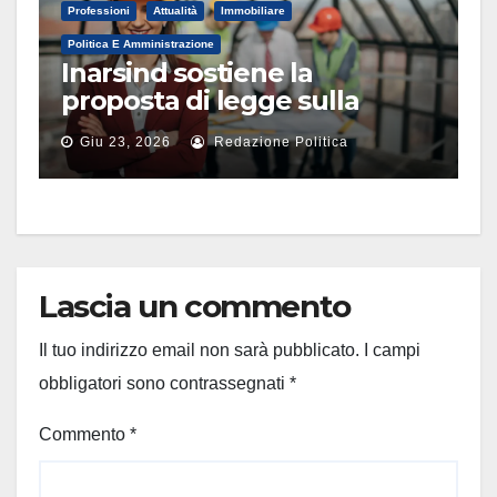
Professioni
Attualità
Immobiliare
Politica E Amministrazione
Inarsind sostiene la
proposta di legge sulla
responsabilità civile dei
Giu 23, 2026
Redazione Politica
professionisti tecnici
Lascia un commento
Il tuo indirizzo email non sarà pubblicato.
I campi
obbligatori sono contrassegnati
*
Commento
*