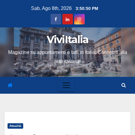
Skip
Sab. Ago 8th, 2026
3:50:51 PM
to
content
ViviItalia
Magazine su appuntamenti e fatti in Italia. Connettiti alla
rete italiana!
Attualità