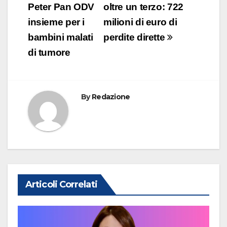
o
n
p
di
Peter Pan ODV
oltre un terzo: 722
o
p
insieme per i
milioni di euro di
k
bambini malati
perdite dirette
di tumore
By
Redazione
Articoli Correlati