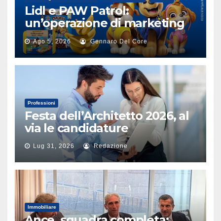
Lidl e PAW Patrol:
un’operazione di marketing
alimentare
Ago 5, 2026
Gennaro Del Core
Professioni
Festa dell’Architetto 2026, al
via le candidature
Lug 31, 2026
Redazione
Immobiliare
Ance, squadra completa: