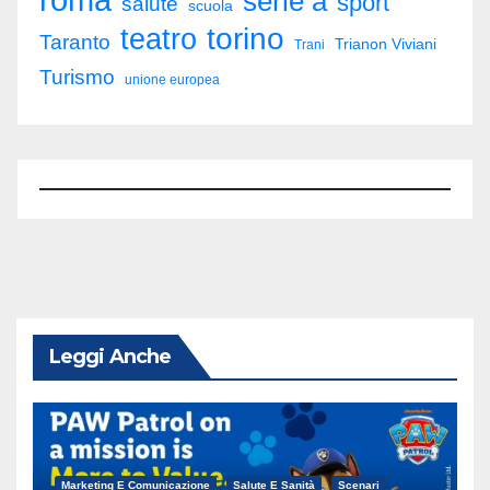
roma
serie a
sport
salute
scuola
torino
teatro
Taranto
Trianon Viviani
Trani
Turismo
unione europea
Leggi Anche
Marketing E Comunicazione
Salute E Sanità
Scenari