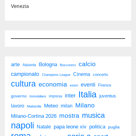
Venezia
calcio
arte
Bologna
Atalanta
Bosconero
campionato
Cinema
concerto
Champions League
cultura
economia
eventi
Firenze
esteri
Italia
inter
juventus
governo
impresa
Immobiliare
Milano
Meteo
milan
lavoro
Mattarella
musica
mostra
Milano-Cortina 2026
napoli
politica
Natale
papa leone xiv
puglia