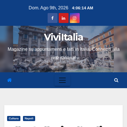
Skip
Dom. Ago 9th, 2026
4:06:15 AM
to
content
ViviItalia
Magazine su appuntamenti e fatti in Italia. Connettiti alla
rete italiana!
Cultura
Napoli