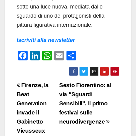
sotto una luce nuova, mediata dallo
sguardo di uno dei protagonisti della
pittura figurativa internazionale.
Iscriviti alla newsletter
F
Li
W
E
C
a
n
h
m
o
c
k
at
ail
n
e
e
s
di
Navigazione
Firenze, la
Sesto Fiorentino: al
b
dI
A
vi
articoli
Beat
via “Sguardi
o
n
p
di
Generation
Sensibili”, il primo
o
p
invade il
festival sulle
k
Gabinetto
neurodivergenze
Vieusseux