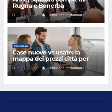
Rugna e Bonerba
vicepresidenti
Lug 29, 2026
Redazione Immobiliare
Immobiliare
Case nuove vs usate: la
mappa dei prezzi città per
città
Lug 29, 2026
Redazione Immobiliare