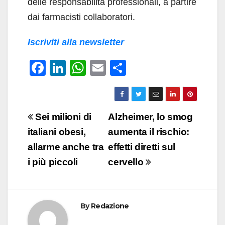
delle responsabilità professionali, a partire
dai farmacisti collaboratori.
Iscriviti alla newsletter
F
Li
W
E
C
a
n
h
m
o
c
k
at
ail
n
e
e
s
di
Navigazione
Sei milioni di
Alzheimer, lo smog
b
dI
A
vi
articoli
italiani obesi,
aumenta il rischio:
o
n
p
di
allarme anche tra
effetti diretti sul
o
p
i più piccoli
cervello
k
By
Redazione