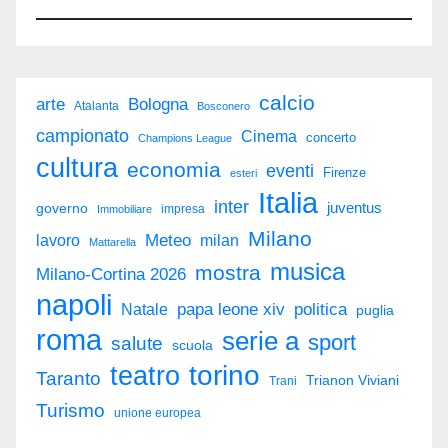
calcio
arte
Bologna
Atalanta
Bosconero
campionato
Cinema
concerto
Champions League
cultura
economia
eventi
Firenze
esteri
Italia
inter
juventus
governo
impresa
Immobiliare
Milano
Meteo
milan
lavoro
Mattarella
musica
mostra
Milano-Cortina 2026
napoli
politica
Natale
papa leone xiv
puglia
roma
serie a
sport
salute
scuola
torino
teatro
Taranto
Trianon Viviani
Trani
Turismo
unione europea