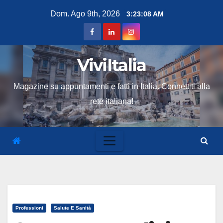
Skip
Dom. Ago 9th, 2026
3:23:09 AM
to
content
ViviItalia
Magazine su appuntamenti e fatti in Italia. Connettiti alla
rete italiana!
Professioni
Salute E Sanità