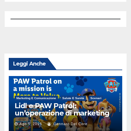
Leggi Anche
Marketing E Comunicazione
Salute E Sanità
Scenari
Lidl e PAW Patrol:
un’operazione di marketing
alimentare
Ago 5, 2026
Gennaro Del Core