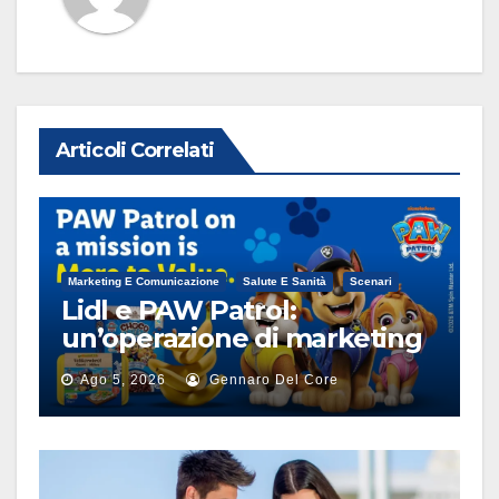
Articoli Correlati
Marketing E Comunicazione
Salute E Sanità
Scenari
Lidl e PAW Patrol:
un’operazione di marketing
alimentare
Ago 5, 2026
Gennaro Del Core