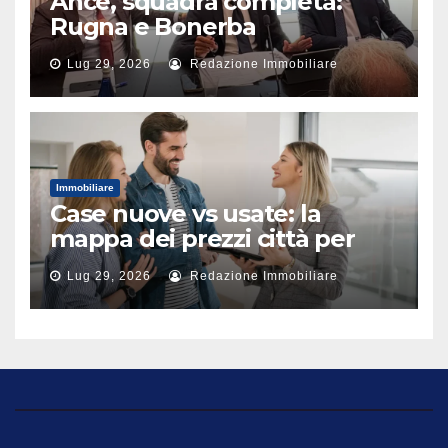
Ance, squadra completa:
Rugna e Bonerba
vicepresidenti
Lug 29, 2026
Redazione Immobiliare
Immobiliare
Case nuove vs usate: la
mappa dei prezzi città per
città
Lug 29, 2026
Redazione Immobiliare