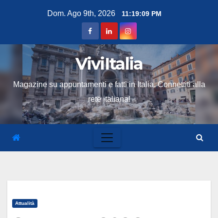
Skip
Dom. Ago 9th, 2026
11:19:10 PM
to
content
ViviItalia
Magazine su appuntamenti e fatti in Italia. Connettiti alla
rete italiana!
Attualità