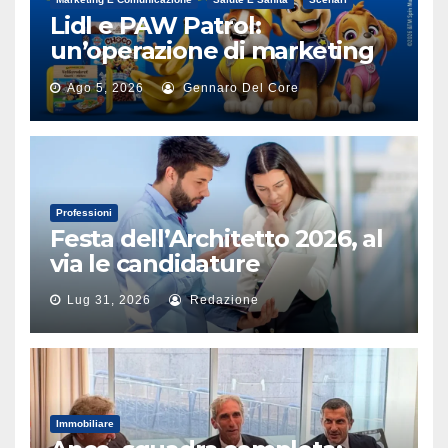
Lidl e PAW Patrol:
un’operazione di marketing
alimentare
Ago 5, 2026
Gennaro Del Core
Professioni
Festa dell’Architetto 2026, al
via le candidature
Lug 31, 2026
Redazione
Immobiliare