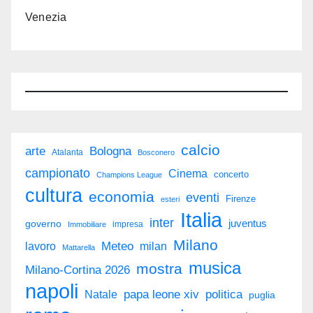
Venezia
calcio
arte
Bologna
Atalanta
Bosconero
campionato
Cinema
concerto
Champions League
cultura
economia
eventi
Firenze
esteri
Italia
inter
juventus
governo
impresa
Immobiliare
Milano
Meteo
milan
lavoro
Mattarella
musica
mostra
Milano-Cortina 2026
napoli
politica
Natale
papa leone xiv
puglia