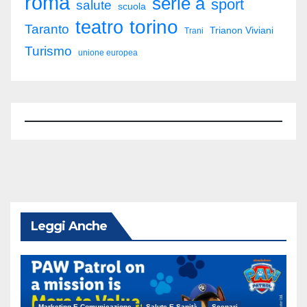
roma
serie a
sport
salute
scuola
torino
teatro
Taranto
Trianon Viviani
Trani
Turismo
unione europea
Leggi Anche
Marketing E Comunicazione
Salute E Sanità
Scenari