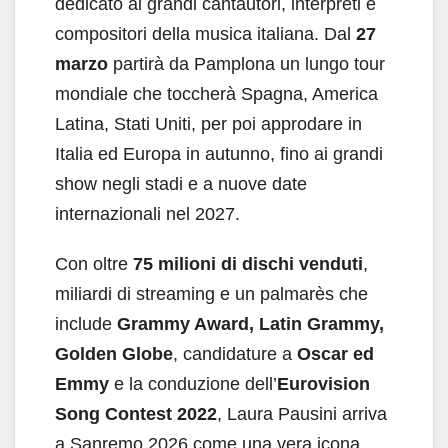
dedicato ai grandi cantautori, interpreti e
compositori della musica italiana. Dal
27
marzo
partirà da Pamplona un lungo tour
mondiale che toccherà Spagna, America
Latina, Stati Uniti, per poi approdare in
Italia ed Europa in autunno, fino ai grandi
show negli stadi e a nuove date
internazionali nel 2027.
Con oltre
75 milioni di dischi venduti
,
miliardi di streaming e un palmarès che
include
Grammy Award, Latin Grammy,
Golden Globe
, candidature a
Oscar ed
Emmy
e la conduzione dell’
Eurovision
Song Contest 2022
, Laura Pausini arriva
a Sanremo 2026 come una vera icona