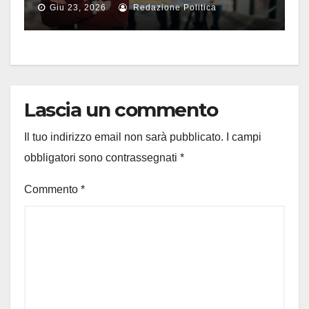
Giu 23, 2026
Redazione Politica
professionisti tecnici
Lascia un commento
Il tuo indirizzo email non sarà pubblicato.
I campi
obbligatori sono contrassegnati
*
Commento
*