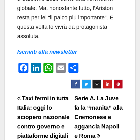
globale. Ma, nonostante tutto, l’Ariston
resta per lei “il palco più importante”. E
questa volta lo vivrà da protagonista
assoluta.
Iscriviti alla newsletter
F
Li
W
E
C
a
n
h
m
o
c
k
at
ail
n
e
e
s
di
Navigazione
Taxi fermi in tutta
Serie A. La Juve
b
dI
A
vi
articoli
Italia: oggi lo
fa la “manita” alla
o
n
p
di
sciopero nazionale
Cremonese e
o
p
contro governo e
aggancia Napoli
k
piattaforme digitali
e Roma