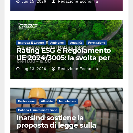
Lug 15, 2026
Redazione Economia
Impresa E Lavoro
Ambiente
Attualità
Formazione
Rating ESG e Regolamento
UE 2024/3005: la svolta per
le imprese nel webinar di
Lug 13, 2026
Redazione Economia
CRIBIS
Professioni
Attualità
Immobiliare
Politica E Amministrazione
Inarsind sostiene la
proposta di legge sulla
responsabilità civile dei