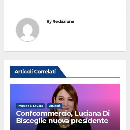
By
Redazione
Articoli Correlati
Impresa E Lavoro
Attualità
Confcommercio, Luciana Di
Bisceglie nuova presidente
Terziario Donna