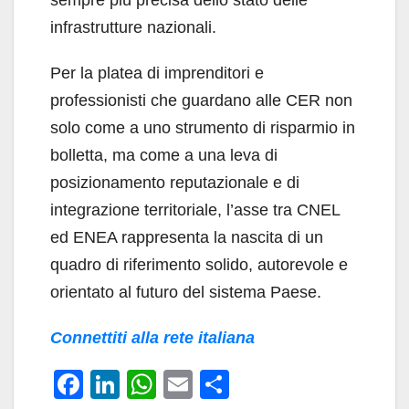
sempre più precisa dello stato delle
infrastrutture nazionali.
Per la platea di imprenditori e
professionisti che guardano alle CER non
solo come a uno strumento di risparmio in
bolletta, ma come a una leva di
posizionamento reputazionale e di
integrazione territoriale, l’asse tra CNEL
ed ENEA rappresenta la nascita di un
quadro di riferimento solido, autorevole e
orientato al futuro del sistema Paese.
Connettiti alla rete italiana
F
Li
W
E
C