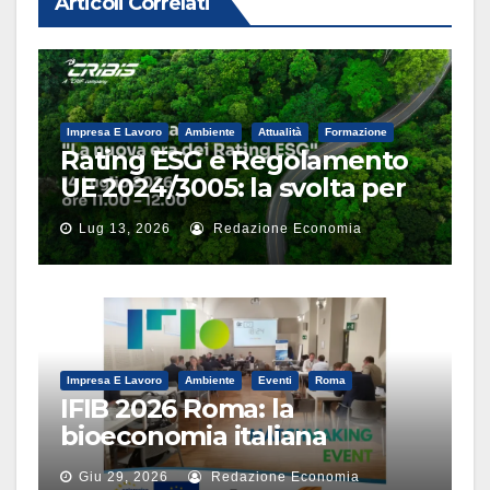
Articoli Correlati
Impresa E Lavoro
Ambiente
Attualità
Formazione
Rating ESG e Regolamento
UE 2024/3005: la svolta per
le imprese nel webinar di
Lug 13, 2026
Redazione Economia
CRIBIS
Impresa E Lavoro
Ambiente
Eventi
Roma
IFIB 2026 Roma: la
bioeconomia italiana
incontra i grandi capitali
Giu 29, 2026
Redazione Economia