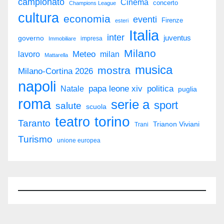
campionato
Cinema
concerto
Champions League
cultura
economia
eventi
Firenze
esteri
Italia
inter
juventus
governo
impresa
Immobiliare
Milano
Meteo
milan
lavoro
Mattarella
musica
mostra
Milano-Cortina 2026
napoli
politica
Natale
papa leone xiv
puglia
roma
serie a
sport
salute
scuola
torino
teatro
Taranto
Trianon Viviani
Trani
Turismo
unione europea