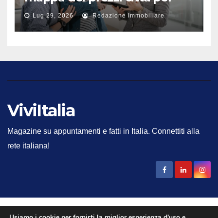
città
Lug 29, 2026
Redazione Immobiliare
ViviItalia
Magazine su appuntamenti e fatti in Italia. Connettiti alla
rete italiana!
Usiamo i cookie per fornirti la miglior esperienza d'uso e
Studio Del Core srl 2025 - Inserto della testata giornalistica