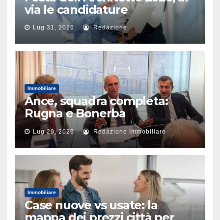
via le candidature
Lug 31, 2026
Redazione
Immobiliare
Ance, squadra completa:
Rugna e Bonerba
vicepresidenti
Lug 29, 2026
Redazione Immobiliare
Immobiliare
Case nuove vs usate: la
mappa dei prezzi città per