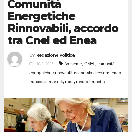
Comunità
Energetiche
Rinnovabili, accordo
tra Cnel ed Enea
By
Redazione Politica
,
,
Ambiente
CNEL
comunità
LUG 2, 2026
,
,
,
energetiche rinnovabili
economia circolare
enea
,
,
francesca mariotti
raee
renato brunetta