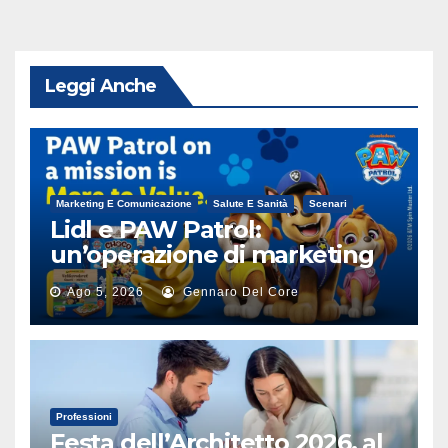
Leggi Anche
Marketing E Comunicazione
Salute E Sanità
Scenari
Lidl e PAW Patrol:
un’operazione di marketing
alimentare
Ago 5, 2026
Gennaro Del Core
Professioni
Festa dell’Architetto 2026, al