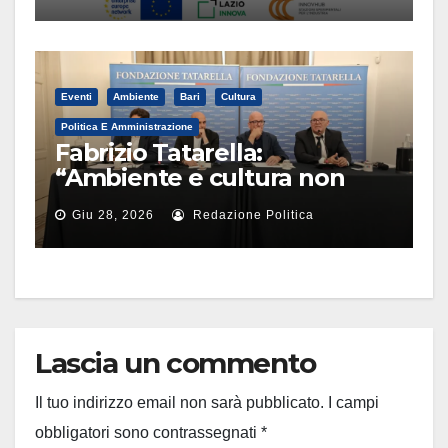
globali
Eventi
Ambiente
Bari
Cultura
Politica E Amministrazione
Fabrizio Tatarella:
“Ambiente e cultura non
sono di sinistra”
Giu 28, 2026
Redazione Politica
Lascia un commento
Il tuo indirizzo email non sarà pubblicato.
I campi
obbligatori sono contrassegnati
*