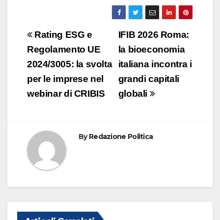
a
n
h
m
o
c
k
at
ail
n
e
e
s
di
Navigazione
Rating ESG e
IFIB 2026 Roma:
b
dI
A
vi
articoli
Regolamento UE
la bioeconomia
o
n
p
di
2024/3005: la svolta
italiana incontra i
o
p
per le imprese nel
grandi capitali
k
webinar di CRIBIS
globali
By
Redazione Politica