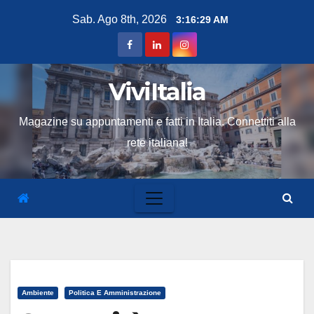
Skip
Sab. Ago 8th, 2026
3:16:30 AM
to
content
ViviItalia
Magazine su appuntamenti e fatti in Italia. Connettiti alla
rete italiana!
Ambiente
Politica E Amministrazione