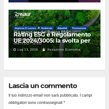
Impresa E Lavoro
Ambiente
Attualità
Formazione
Rating ESG e Regolamento
UE 2024/3005: la svolta per
le imprese nel webinar di
Lug 13, 2026
Redazione Economia
CRIBIS
Lascia un commento
Il tuo indirizzo email non sarà pubblicato.
I campi
obbligatori sono contrassegnati
*