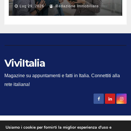
città
Lug 29, 2026
Redazione Immobiliare
ViviItalia
Magazine su appuntamenti e fatti in Italia. Connettiti alla
rete italiana!
Studio Del Core srl 2025 - Inserto della testata giornalistica
Usiamo i cookie per fornirti la miglior esperienza d'uso e