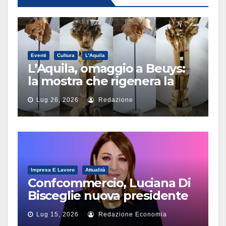
Eventi
Cultura
L'Aquila
L’Aquila, omaggio a Beuys:
la mostra che rigenera la
città
Lug 26, 2026
Redazione
Impresa E Lavoro
Attualità
Confcommercio, Luciana Di
Bisceglie nuova presidente
Terziario Donna
Lug 15, 2026
Redazione Economia