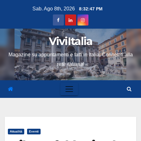
Skip
Sab. Ago 8th, 2026
8:32:49 PM
to
content
ViviItalia
Magazine su appuntamenti e fatti in Italia. Connettiti alla
rete italiana!
Attualità
Eventi