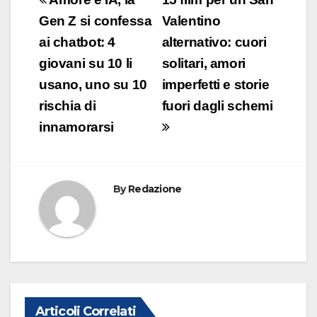
Navigazione
b
dI
A
vi
articoli
Gen Z si confessa
Valentino
o
n
p
di
ai chatbot: 4
alternativo: cuori
o
p
giovani su 10 li
solitari, amori
k
usano, uno su 10
imperfetti e storie
rischia di
fuori dagli schemi
innamorarsi
By
Redazione
Articoli Correlati