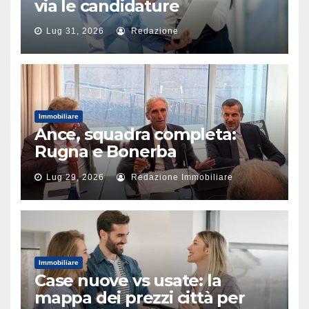
via le candidature
Lug 31, 2026
Redazione
Immobiliare
Ance, squadra completa:
Rugna e Bonerba
vicepresidenti
Lug 29, 2026
Redazione Immobiliare
Immobiliare
Case nuove vs usate: la
mappa dei prezzi città per