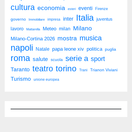
cultura
economia
eventi
Firenze
esteri
Italia
inter
juventus
governo
impresa
Immobiliare
Milano
Meteo
milan
lavoro
Mattarella
musica
mostra
Milano-Cortina 2026
napoli
politica
Natale
papa leone xiv
puglia
roma
serie a
sport
salute
scuola
torino
teatro
Taranto
Trianon Viviani
Trani
Turismo
unione europea