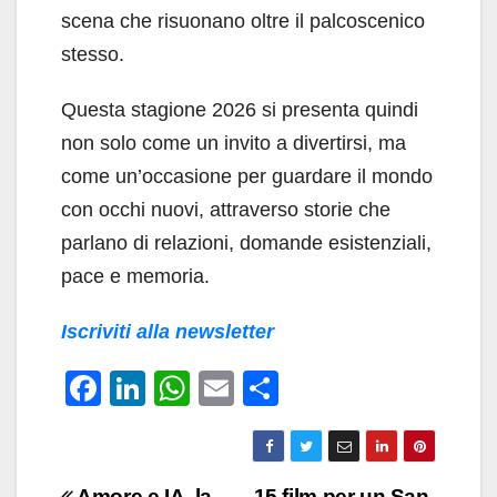
scena che risuonano oltre il palcoscenico
stesso.
Questa stagione 2026 si presenta quindi
non solo come un invito a divertirsi, ma
come un’occasione per guardare il mondo
con occhi nuovi, attraverso storie che
parlano di relazioni, domande esistenziali,
pace e memoria.
Iscriviti alla newsletter
F
Li
W
E
C
a
n
h
m
o
c
k
at
ail
n
e
e
s
di
Amore e IA, la
15 film per un San