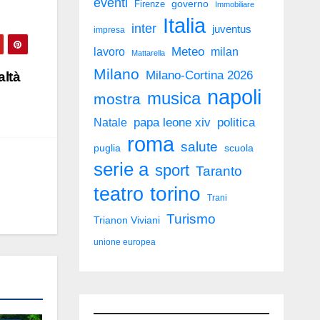
eventi
governo
Firenze
Immobiliare
Italia
inter
juventus
impresa
Meteo
milan
lavoro
Mattarella
Milano
Milano-Cortina 2026
altà
napoli
musica
mostra
politica
Natale
papa leone xiv
roma
salute
puglia
scuola
serie a
sport
Taranto
torino
teatro
Trani
Turismo
Trianon Viviani
unione europea