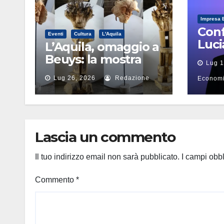
Impresa 
Con
Eventi
Cultura
L'Aquila
Luci
L’Aquila, omaggio a
nuov
Beuys: la mostra
Lug 1
Terz
che rigenera la città
Lug 26, 2026
Redazione
Econom
Lascia un commento
Il tuo indirizzo email non sarà pubblicato.
I campi obb
Commento
*