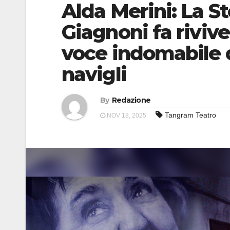
Alda Merini: La St
Giagnoni fa riviv
voce indomabile d
navigli
By
Redazione
Tangram Teatro
NOV 18, 2025