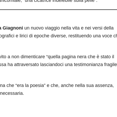
icomiale, “una cicatrice indelebile sulla pelle”.
la Giagnoni
un nuovo viaggio nella vita e nei versi della
ografici e lirici di epoche diverse, restituendo una voce c
vito a non dimenticare “quella pagina nera che è stato il
ssa ha attraversato lasciandoci una testimonianza fragile
na che “era la poesia” e che, anche nella sua assenza,
 necessaria.