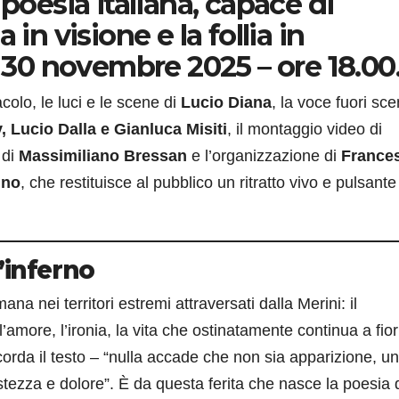
 poesia italiana, capace di
in visione e la follia in
0 novembre 2025 – ore 18.00
colo, le luci e le scene di
Lucio Diana
, la voce fuori sce
 Lucio Dalla e Gianluca Misiti
, il montaggio video di
 di
Massimiliano Bressan
e l’organizzazione di
France
ino
, che restituisce al pubblico un ritratto vivo e pulsante
’inferno
a nei territori estremi attraversati dalla Merini: il
l’amore, l’ironia, la vita che ostinatamente continua a fior
orda il testo – “nulla accade che non sia apparizione, un
istezza e dolore”. È da questa ferita che nasce la poesia 