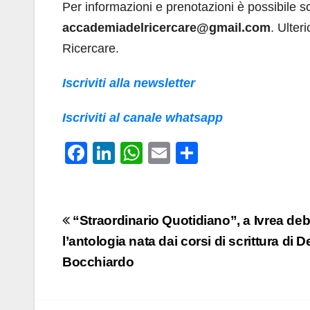
Per informazioni e prenotazioni è possibile s
accademiadelricercare@gmail.com
. Ulter
Ricercare.
Iscriviti alla newsletter
Iscriviti al canale whatsapp
F
Li
W
E
C
a
n
h
m
o
c
k
at
ail
n
e
e
s
di
Navigazione
“Straordinario Quotidiano”, a Ivrea deb
b
dI
A
vi
articoli
l’antologia nata dai corsi di scrittura di 
o
n
p
di
Bocchiardo
o
p
k