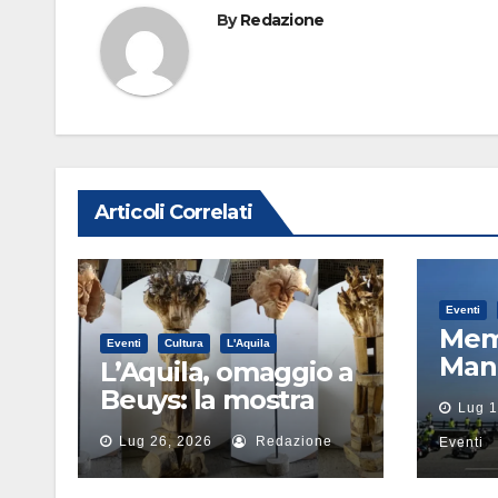
By
Redazione
Articoli Correlati
Eventi
Memo
Eventi
Cultura
L'Aquila
Man
L’Aquila, omaggio a
Bosc
Beuys: la mostra
Lug 1
mot
che rigenera la città
Lug 26, 2026
Redazione
turi
Eventi
Can