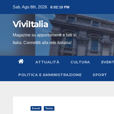
Skip
Sab. Ago 8th, 2026
6:02:12 PM
to
content
ViviItalia
Magazine su appuntamenti e fatti in
Italia. Connettiti alla rete italiana!
ATTUALITÀ
CULTURA
EVENT
POLITICA E AMMINISTRAZIONE
SPORT
Eventi
Torino