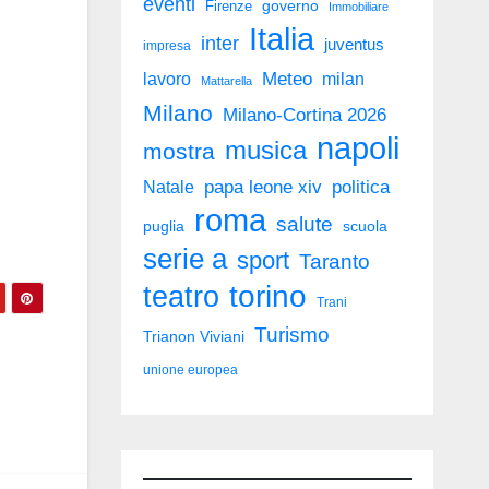
eventi
governo
Firenze
Immobiliare
Italia
inter
juventus
impresa
Meteo
milan
lavoro
Mattarella
Milano
Milano-Cortina 2026
napoli
musica
mostra
politica
Natale
papa leone xiv
roma
salute
puglia
scuola
serie a
sport
Taranto
torino
teatro
Trani
Turismo
Trianon Viviani
unione europea