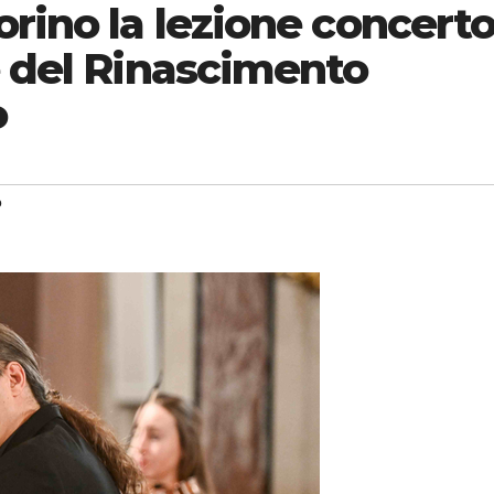
orino la lezione concert
e del Rinascimento
o
o