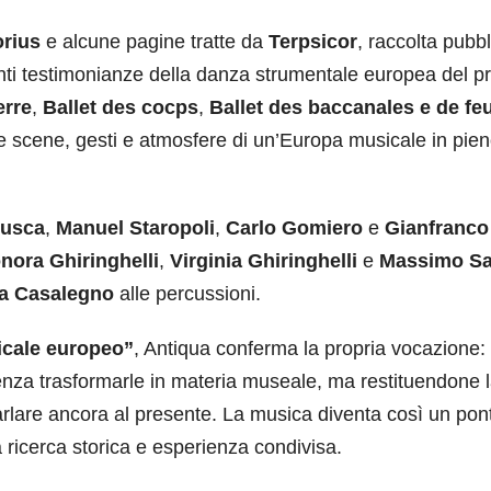
orius
e alcune pagine tratte da
Terpsicor
, raccolta pubbl
nti testimonianze della danza strumentale europea del p
erre
,
Ballet des cocps
,
Ballet des baccanales e de fe
re scene, gesti e atmosfere di un’Europa musicale in pie
Busca
,
Manuel Staropoli
,
Carlo Gomiero
e
Gianfranco
nora Ghiringhelli
,
Virginia Ghiringhelli
e
Massimo Sa
a Casalegno
alle percussioni.
icale europeo”
, Antiqua conferma la propria vocazione:
senza trasformarle in materia museale, ma restituendone 
 parlare ancora al presente. La musica diventa così un pon
 ricerca storica e esperienza condivisa.