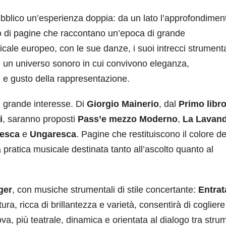
pubblico un’esperienza doppia: da un lato l’approfondimen
vivo di pagine che raccontano un’epoca di grande
icale europeo, con le sue danze, i suoi intrecci strumenta
e un universo sonoro in cui convivono eleganza,
re e gusto della rappresentazione.
i grande interesse. Di
Giorgio Mainerio
, dal
Primo libro
i
, saranno proposti
Pass’e mezzo Moderno
,
La Lavan
esca
e
Ungaresca
. Pagine che restituiscono il colore de
 pratica musicale destinata tanto all’ascolto quanto al
ger
, con musiche strumentali di stile concertante:
Entrat
tura, ricca di brillantezza e varietà, consentirà di cogliere 
a, più teatrale, dinamica e orientata al dialogo tra strum