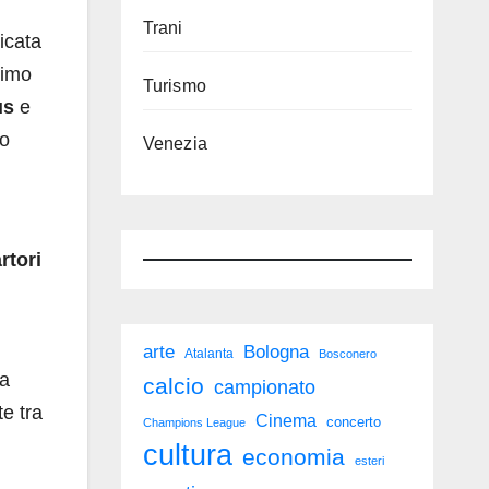
Trani
icata
rimo
Turismo
us
e
no
Venezia
rtori
arte
Bologna
Atalanta
Bosconero
la
calcio
campionato
te tra
Cinema
concerto
Champions League
cultura
economia
esteri