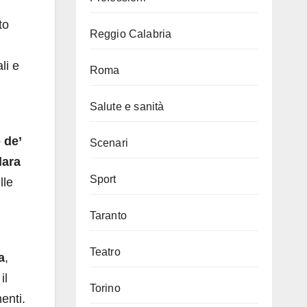
to
Reggio Calabria
li e
Roma
Salute e sanità
 de’
Scenari
dara
Sport
lle
Taranto
Teatro
a
,
il
Torino
enti.