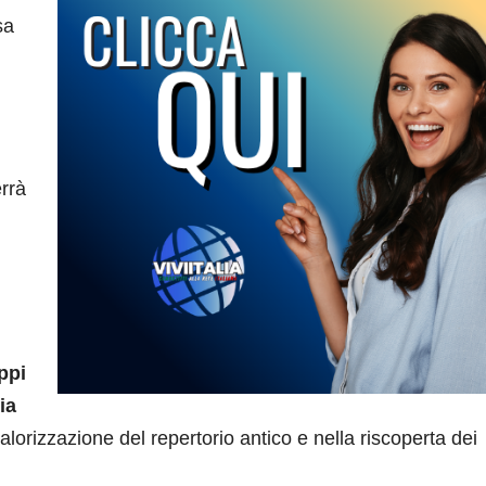
sa
errà
ppi
ia
lorizzazione del repertorio antico e nella riscoperta dei