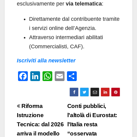
esclusivamente per
via telematica
:
Direttamente dal contribuente tramite
i servizi online dell’Agenzia.
Attraverso intermediari abilitati
(Commercialisti, CAF).
Iscriviti alla newsletter
F
Li
W
E
C
a
n
h
m
o
c
k
at
ail
n
e
e
s
di
Navigazione
Riforma
Conti pubblici,
b
dI
A
vi
articoli
Istruzione
l’altolà di Eurostat:
o
n
p
di
Tecnica: dal 2026
l’Italia resta
o
p
arriva il modello
“osservata