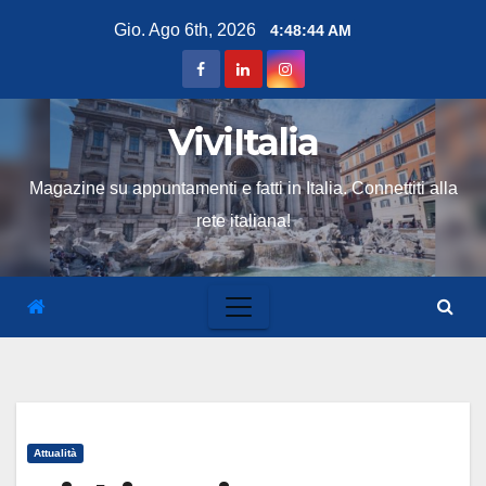
Skip
Gio. Ago 6th, 2026
4:48:45 AM
to
content
ViviItalia
Magazine su appuntamenti e fatti in Italia. Connettiti alla
rete italiana!
Attualità