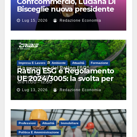
Confcommercio, Luciana Di
Bisceglie nuova presidente
Terziario Donna
Lug 15, 2026
Redazione Economia
Impresa E Lavoro
Ambiente
Attualità
Formazione
Rating ESG e Regolamento
UE 2024/3005: la svolta per
le imprese nel webinar di
Lug 13, 2026
Redazione Economia
CRIBIS
Professioni
Attualità
Immobiliare
Politica E Amministrazione