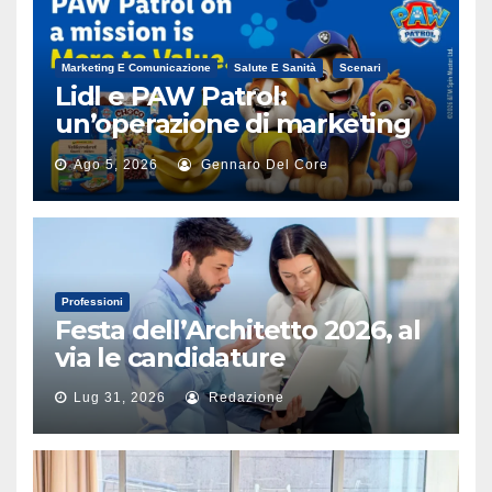
Marketing E Comunicazione
Salute E Sanità
Scenari
Lidl e PAW Patrol:
un’operazione di marketing
alimentare
Ago 5, 2026
Gennaro Del Core
Professioni
Festa dell’Architetto 2026, al
via le candidature
Lug 31, 2026
Redazione