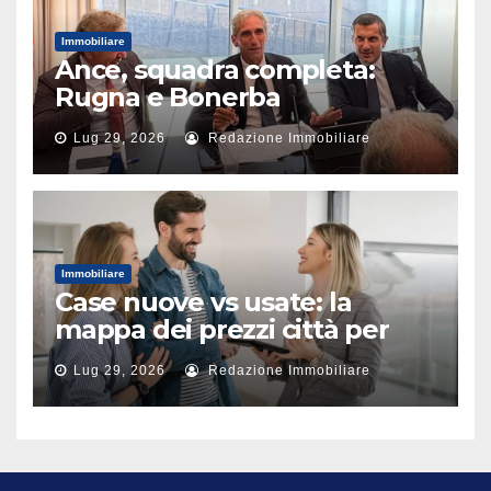
Immobiliare
Ance, squadra completa:
Rugna e Bonerba
vicepresidenti
Lug 29, 2026
Redazione Immobiliare
Immobiliare
Case nuove vs usate: la
mappa dei prezzi città per
città
Lug 29, 2026
Redazione Immobiliare