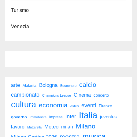
Turismo
Venezia
calcio
arte
Bologna
Atalanta
Bosconero
campionato
Cinema
concerto
Champions League
cultura
economia
eventi
Firenze
esteri
Italia
inter
juventus
governo
impresa
Immobiliare
Milano
Meteo
milan
lavoro
Mattarella
musica
mostra
Milano-Cortina 2026