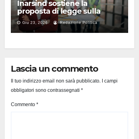
Inarsind sostiene la
proposta di legge sulla
responsabilità civile dei
Giu 23, 2026
Redazione Politica
professionisti tecnici
Lascia un commento
Il tuo indirizzo email non sarà pubblicato.
I campi
obbligatori sono contrassegnati
*
Commento
*