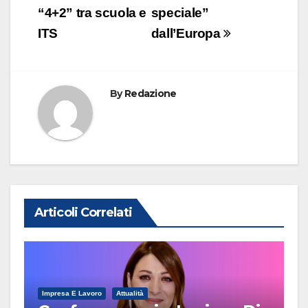
k
“4+2” tra scuola e
speciale”
ITS
dall’Europa
By
Redazione
Articoli Correlati
Impresa E Lavoro
Attualità